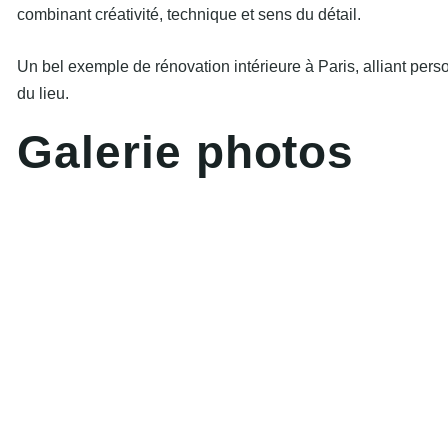
combinant créativité, technique et sens du détail.
Un bel exemple de rénovation intérieure à Paris, alliant perso
du lieu.
G
a
l
e
r
i
e
p
h
o
t
o
s