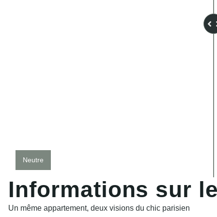
Neutre
I
n
f
o
r
m
a
t
i
o
n
s
s
u
r
l
Un même appartement, deux visions du chic parisien