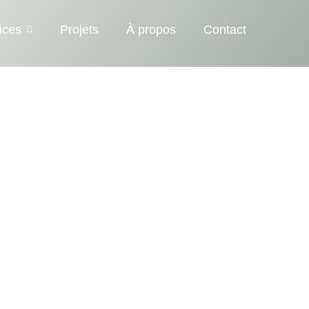
ices
Projets
À propos
Contact
t
é
r
i
e
u
r
m
a
i
s