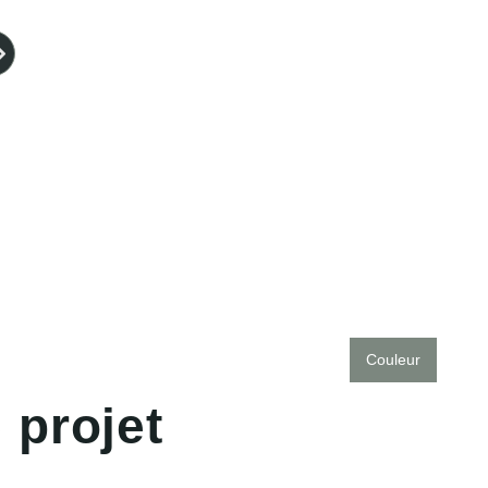
Couleur
e
p
r
o
j
e
t